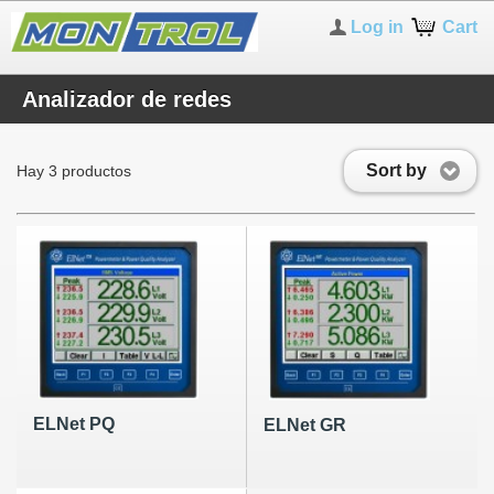
Log in
Cart
Analizador de redes
Sort by
Hay 3 productos
ELNet PQ
ELNet GR