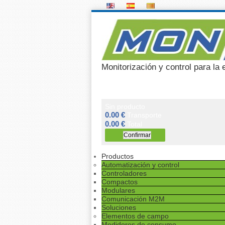
Monitorización y control para la 
Sin producto
0.00 €
Transporte
0.00 €
Total
Productos
Automatización y control
Controladores
Compactos
Modulares
Comunicación M2M
Soluciones
Elementos de campo
Medidores de consumo