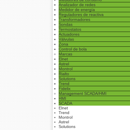
Analizador de redes
Medidor de energía
Reguladores de reactiva
Transformadores
Sondas
Termostatos
Actuadores
Válvulas
Zona
Control de bola
Marcas
Elnet
Astrel
Montrol
Rialto
Solutions
Trend
Fidelix
Management SCADA/HMI
HMI
SCADA
Elnet
Trend
Montrol
Astrel
Solutions