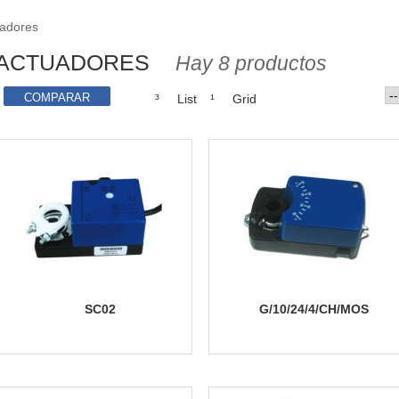
adores
ACTUADORES
Hay 8 productos
³
List
¹
Grid
SC02
G/10/24/4/CH/MOS