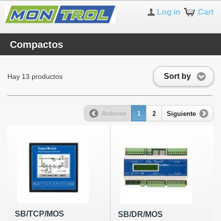
Log in
Cart
Compactos
Sort by
Hay 13 productos
Anterior
1
2
Siguiente
SB/TCP/MOS
SB/DR/MOS