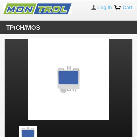
Log in
Cart
TP/CH/MOS